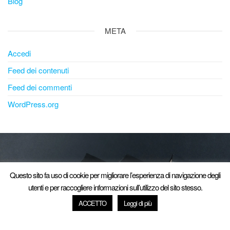
Blog
META
Accedi
Feed dei contenuti
Feed dei commenti
WordPress.org
Questo sito fa uso di cookie per migliorare l’esperienza di navigazione degli
© 2020-2025
Studio Legale Tufano – P.I. 07991211215
utenti e per raccogliere informazioni sull’utilizzo del sito stesso.
Saviano (NA), via Antonio Ciccone 52
ACCETTO
Leggi di più
Privacy Policy
Powered by: MN WEB